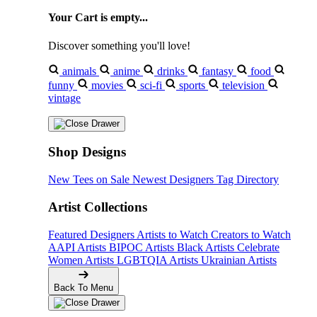
Your Cart is empty...
Discover something you'll love!
animals
anime
drinks
fantasy
food
funny
movies
sci-fi
sports
television
vintage
Shop Designs
New Tees on Sale
Newest Designers
Tag Directory
Artist Collections
Featured Designers
Artists to Watch
Creators to Watch
AAPI Artists
BIPOC Artists
Black Artists
Celebrate
Women Artists
LGBTQIA Artists
Ukrainian Artists
Back To Menu