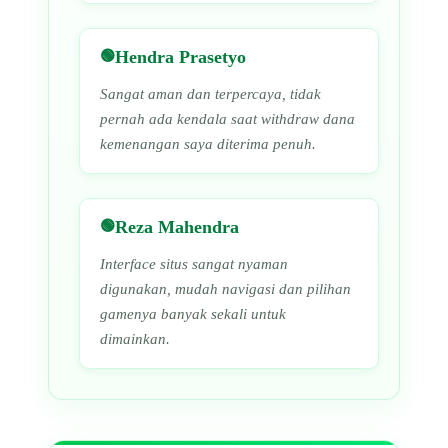
Hendra Prasetyo
Sangat aman dan terpercaya, tidak
pernah ada kendala saat withdraw dana
kemenangan saya diterima penuh.
Reza Mahendra
Interface situs sangat nyaman
digunakan, mudah navigasi dan pilihan
gamenya banyak sekali untuk
dimainkan.