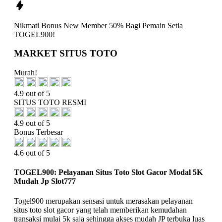
Nikmati
Bonus New Member 50%
Bagi Pemain Setia
TOGEL900!
MARKET SITUS TOTO
Murah!
4.9 out of 5
SITUS TOTO RESMI
4.9 out of 5
Bonus Terbesar
4.6 out of 5
TOGEL900: Pelayanan Situs Toto Slot Gacor Modal 5K
Mudah Jp Slot777
Togel900 merupakan sensasi untuk merasakan pelayanan
situs toto slot gacor yang telah memberikan kemudahan
transaksi mulai 5k saja sehingga akses mudah JP terbuka luas