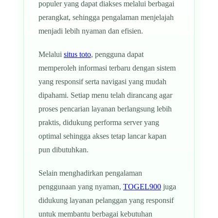
populer yang dapat diakses melalui berbagai
perangkat, sehingga pengalaman menjelajah
menjadi lebih nyaman dan efisien.
Melalui
situs toto
, pengguna dapat
memperoleh informasi terbaru dengan sistem
yang responsif serta navigasi yang mudah
dipahami. Setiap menu telah dirancang agar
proses pencarian layanan berlangsung lebih
praktis, didukung performa server yang
optimal sehingga akses tetap lancar kapan
pun dibutuhkan.
Selain menghadirkan pengalaman
penggunaan yang nyaman,
TOGEL900
juga
didukung layanan pelanggan yang responsif
untuk membantu berbagai kebutuhan