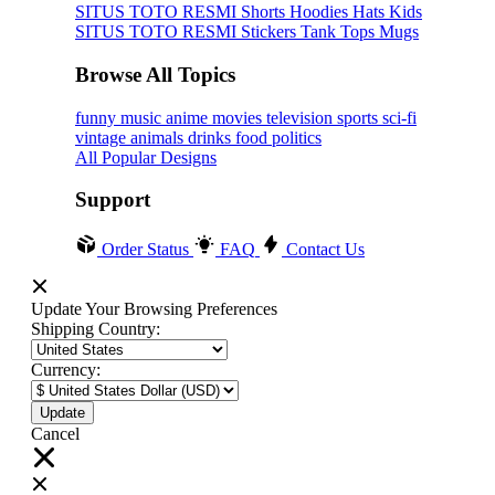
SITUS TOTO RESMI
Shorts
Hoodies
Hats
Kids
SITUS TOTO RESMI
Stickers
Tank Tops
Mugs
Browse All Topics
funny
music
anime
movies
television
sports
sci-fi
vintage
animals
drinks
food
politics
All Popular Designs
Support
Order Status
FAQ
Contact Us
Update Your Browsing Preferences
Shipping Country:
Currency:
Cancel