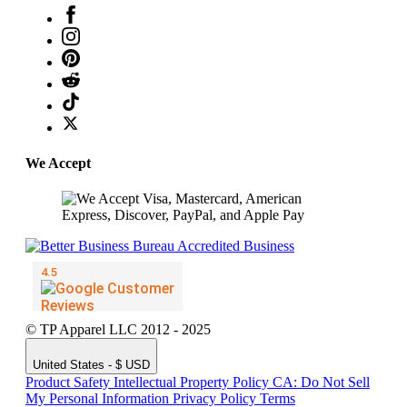
We Accept
© TP Apparel LLC 2012 - 2025
United States - $ USD
Product Safety
Intellectual Property Policy
CA: Do Not Sell
My Personal Information
Privacy Policy
Terms