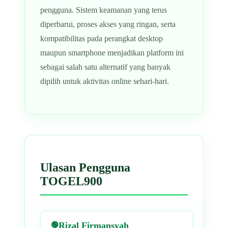
pengguna. Sistem keamanan yang terus
diperbarui, proses akses yang ringan, serta
kompatibilitas pada perangkat desktop
maupun smartphone menjadikan platform ini
sebagai salah satu alternatif yang banyak
dipilih untuk aktivitas online sehari-hari.
Ulasan Pengguna
TOGEL900
Rizal Firmansyah